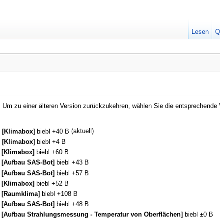
Lesen
Q
e. Um zu einer älteren Version zurückzukehren, wählen Sie die entsprechende 
(aktuell)
– [Klimabox]
biebl
+40 B
– [Klimabox]
biebl
+4 B
 [Klimabox]
biebl
+60 B
 [Aufbau SAS-Bot]
biebl
+43 B
 [Aufbau SAS-Bot]
biebl
+57 B
 [Klimabox]
biebl
+52 B
 [Raumklima]
biebl
+108 B
 [Aufbau SAS-Bot]
biebl
+48 B
 [Aufbau Strahlungsmessung - Temperatur von Oberflächen]
biebl
±0 B