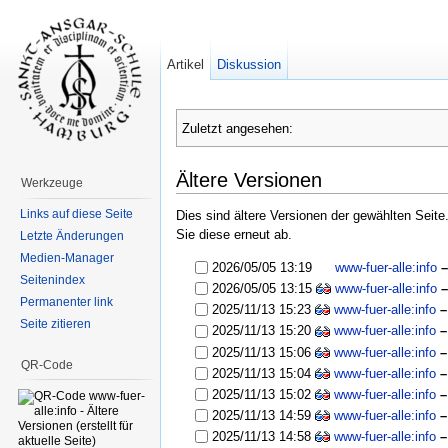
Artikel
Diskussion
Zuletzt angesehen:
Ältere Versionen
Werkzeuge
Links auf diese Seite
Dies sind ältere Versionen der gewählten Seit
Sie diese erneut ab.
Letzte Änderungen
Medien-Manager
2026/05/05 13:19
www-fuer-alle:info
Seitenindex
2026/05/05 13:15
www-fuer-alle:info
Permanenter link
2025/11/13 15:23
www-fuer-alle:info
–
Seite zitieren
2025/11/13 15:20
www-fuer-alle:info
–
2025/11/13 15:06
www-fuer-alle:info
–
QR-Code
2025/11/13 15:04
www-fuer-alle:info
–
2025/11/13 15:02
www-fuer-alle:info
–
2025/11/13 14:59
www-fuer-alle:info
–
2025/11/13 14:58
www-fuer-alle:info
–