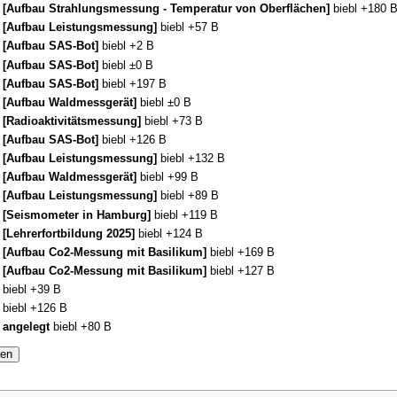
 [Aufbau Strahlungsmessung - Temperatur von Oberflächen]
biebl
+180 
 [Aufbau Leistungsmessung]
biebl
+57 B
 [Aufbau SAS-Bot]
biebl
+2 B
 [Aufbau SAS-Bot]
biebl
±0 B
 [Aufbau SAS-Bot]
biebl
+197 B
 [Aufbau Waldmessgerät]
biebl
±0 B
 [Radioaktivitätsmessung]
biebl
+73 B
 [Aufbau SAS-Bot]
biebl
+126 B
 [Aufbau Leistungsmessung]
biebl
+132 B
 [Aufbau Waldmessgerät]
biebl
+99 B
 [Aufbau Leistungsmessung]
biebl
+89 B
 [Seismometer in Hamburg]
biebl
+119 B
 [Lehrerfortbildung 2025]
biebl
+124 B
 [Aufbau Co2-Messung mit Basilikum]
biebl
+169 B
 [Aufbau Co2-Messung mit Basilikum]
biebl
+127 B
–
biebl
+39 B
–
biebl
+126 B
 angelegt
biebl
+80 B
nen