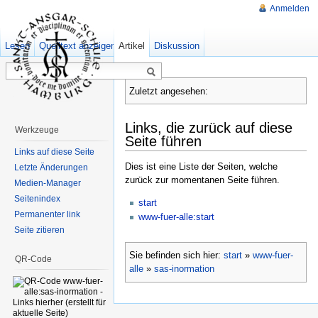
Anmelden
Lesen
Quelltext anzeigen
Artikel
Ältere Versionen
Diskussion
Zuletzt angesehen:
Links, die zurück auf diese
Werkzeuge
Seite führen
Links auf diese Seite
Dies ist eine Liste der Seiten, welche
Letzte Änderungen
zurück zur momentanen Seite führen.
Medien-Manager
Seitenindex
start
Permanenter link
www-fuer-alle:start
Seite zitieren
Sie befinden sich hier:
start
»
www-fuer-
QR-Code
alle
»
sas-inormation