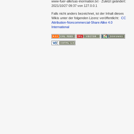
www-fuer-alle/sas-inormation.txt
· Zuletzt geändert:
2021/10/27 09:37
von
127.0.0.1
Falls nicht anders bezeichnet, ist der Inhalt dieses
Wikis unter der folgenden Lizenz veröffentlicht:
CC
Attribution-Noncommercial-Share Alike 4.0
International