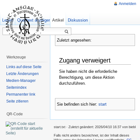
Anmelden
Lesen
Quelltext anzeigen
Artikel
Ältere Versionen
Diskussion
Zuletzt angesehen:
Werkzeuge
Zugang verweigert
Links auf diese Seite
Sie haben nicht die erforderliche
Letzte Änderungen
Berechtigung, um diese Aktion
Medien-Manager
durchzuführen.
Seitenindex
Permanenter link
Seite zitieren
Sie befinden sich hier:
start
QR-Code
start.txt
· Zuletzt geändert:
2026/04/10 16:37
von
biebl
Falls nicht anders bezeichnet, ist der Inhalt dieses
Wikis unter der folgenden Lizenz veröffentlicht:
CC