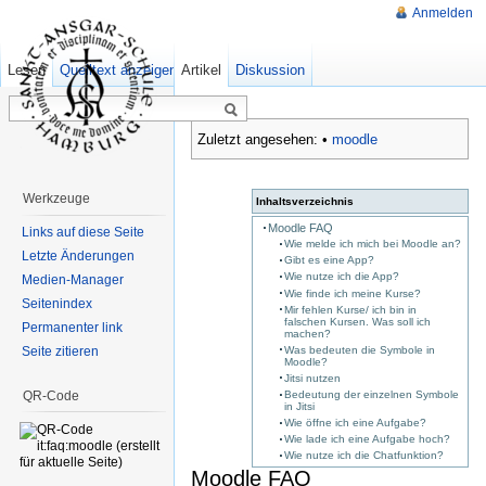
Anmelden
Lesen
Quelltext anzeigen
Artikel
Ältere Versionen
Diskussion
Zuletzt angesehen:
•
moodle
Werkzeuge
Inhaltsverzeichnis
Moodle FAQ
Links auf diese Seite
Wie melde ich mich bei Moodle an?
Letzte Änderungen
Gibt es eine App?
Wie nutze ich die App?
Medien-Manager
Wie finde ich meine Kurse?
Seitenindex
Mir fehlen Kurse/ ich bin in
falschen Kursen. Was soll ich
Permanenter link
machen?
Seite zitieren
Was bedeuten die Symbole in
Moodle?
Jitsi nutzen
QR-Code
Bedeutung der einzelnen Symbole
in Jitsi
Wie öffne ich eine Aufgabe?
Wie lade ich eine Aufgabe hoch?
Wie nutze ich die Chatfunktion?
Moodle FAQ