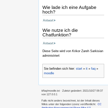
Wie lade ich eine Aufgabe
hoch?
Antwort
Wie nutze ich die
Chatfunktion?
Antwort
Diese Seite wird von Krikor Zareh Sarkisian
administriert
Sie befinden sich hier:
start
»
it
»
faq
»
moodle
it/faq/moodle.txt
· Zuletzt geändert:
2021/10/27 09:37
von
127.0.0.1
Falls nicht anders bezeichnet, ist der Inhalt dieses
Wikis unter der folgenden Lizenz veröffentlicht:
CC
Attribution-Noncommercial-Share Alike 4.0