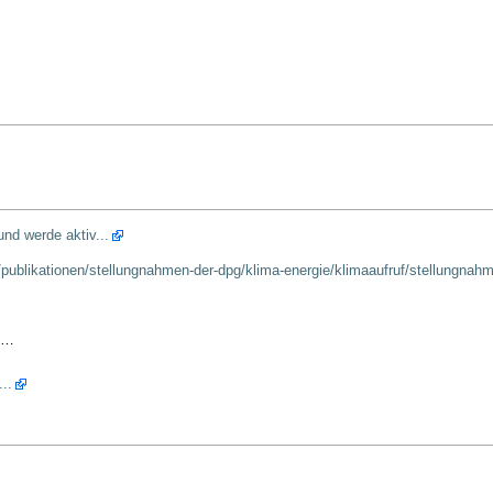
nd werde aktiv...
/publikationen/stellungnahmen-der-dpg/klima-energie/klimaaufruf/stellungnah
…
..