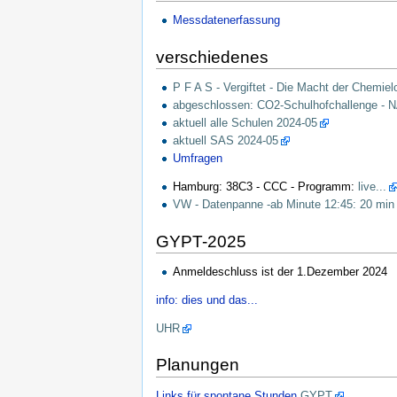
Messdatenerfassung
verschiedenes
P F A S - Vergiftet - Die Macht der Chemi
abgeschlossen: CO2-Schulhofchallenge - 
aktuell alle Schulen 2024-05
aktuell SAS 2024-05
Umfragen
Hamburg: 38C3 - CCC - Programm:
live...
VW - Datenpanne -ab Minute 12:45: 20 min
GYPT-2025
Anmeldeschluss ist der 1.Dezember 2024
info: dies und das...
UHR
Planungen
Links für spontane Stunden
GYPT