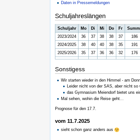
Daten in Pressemeldungen
Schuljahreslängen
Schuljahr
Mo
Di
Mi
Do
Fr
Summ
2023/2024
36
37
38
38
37
186
2024/2025
38
40
40
38
35
191
2025/2026
35
37
36
36
32
176
Sonstigess
Wir starten wieder in den Himmel - am Don
Leider nicht von der SAS, aber nicht so
das Gymnasium Meiendorf bietet uns ein
Mal sehen, wohin die Reise geht…
Prognose für den 17.7.
vom 11.7.2025
sieht schon ganz anders aus