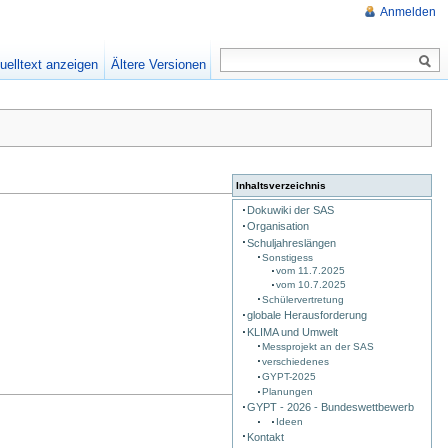
Anmelden
uelltext anzeigen
Ältere Versionen
Inhaltsverzeichnis
Dokuwiki der SAS
Organisation
Schuljahreslängen
Sonstigess
vom 11.7.2025
vom 10.7.2025
Schülervertretung
globale Herausforderung
KLIMA und Umwelt
Messprojekt an der SAS
verschiedenes
GYPT-2025
Planungen
GYPT - 2026 - Bundeswettbewerb
Ideen
Kontakt