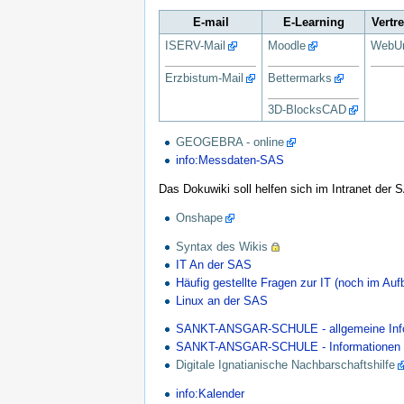
E-mail
E-Learning
Vertr
ISERV-Mail
Moodle
WebUn
Erzbistum-Mail
Bettermarks
3D-BlocksCAD
GEOGEBRA - online
info:Messdaten-SAS
Das Dokuwiki soll helfen sich im Intranet der 
Onshape
Syntax des Wikis
IT An der SAS
Häufig gestellte Fragen zur IT (noch im Auf
Linux an der SAS
SANKT-ANSGAR-SCHULE - allgemeine Inf
SANKT-ANSGAR-SCHULE - Informationen f
Digitale Ignatianische Nachbarschaftshilfe
info:Kalender