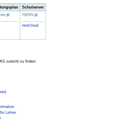
etungsplan
Schulserver
tis
ISERV
nextcloud
SAS zurecht zu finden:
bau)
ormation
ür Lehrer