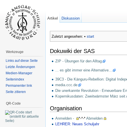
Artikel
Diskussion
Zuletzt angesehen:
•
start
Dokuwiki der SAS
Werkzeuge
Links auf diese Seite
ZIP - Übungen für den Alltag
Letzte Änderungen
... es gibt immer eine Alternative...
Medien-Manager
39C3 - Die Känguru-Rebellion: Digital Ind
Seitenindex
media.ccc.de
Permanenter link
Die unerkannte Revolution - Erneuerbare E
Seite zitieren
Kopernikusdaten: Zweitwärmster März seit
QR-Code
Organisation
Anmelden -
*-*-*
Abmelden
LEHRER: Neues Schuljahr