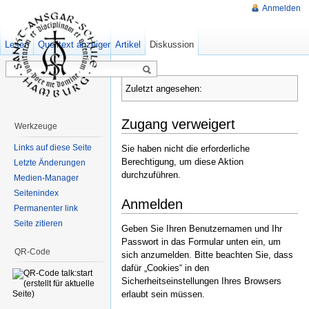
Anmelden
Lesen
Quelltext anzeigen
Artikel
Ältere Versionen
Diskussion
Zuletzt angesehen:
Zugang verweigert
Werkzeuge
Links auf diese Seite
Sie haben nicht die erforderliche
Berechtigung, um diese Aktion
Letzte Änderungen
durchzuführen.
Medien-Manager
Seitenindex
Anmelden
Permanenter link
Seite zitieren
Geben Sie Ihren Benutzernamen und Ihr
Passwort in das Formular unten ein, um
QR-Code
sich anzumelden. Bitte beachten Sie, dass
dafür „Cookies“ in den
Sicherheitseinstellungen Ihres Browsers
erlaubt sein müssen.